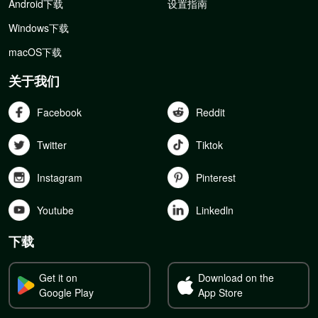
Android下载
设置指南
Windows下载
macOS下载
关于我们
Facebook
Reddit
Twitter
Tiktok
Instagram
Pinterest
Youtube
Linkedln
下载
Get it on
Download on the
Google Play
App Store