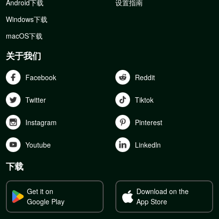
Android下载
设置指南
Windows下载
macOS下载
关于我们
Facebook
Reddit
Twitter
Tiktok
Instagram
Pinterest
Youtube
Linkedln
下载
Get it on
Download on the
Google Play
App Store