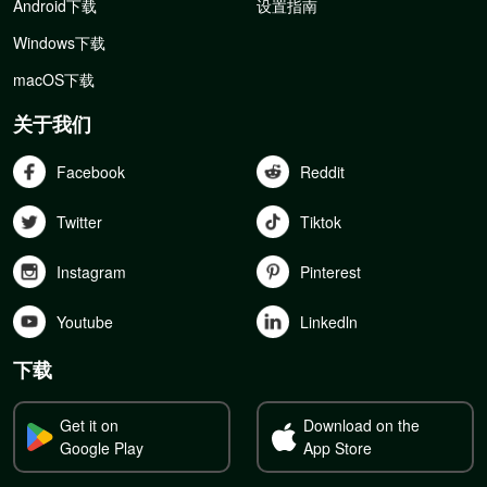
Android下载
设置指南
Windows下载
macOS下载
关于我们
Facebook
Reddit
Twitter
Tiktok
Instagram
Pinterest
Youtube
Linkedln
下载
Get it on
Download on the
Google Play
App Store