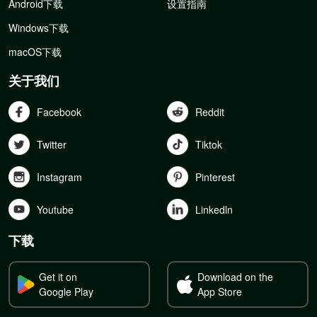
Android下载
设置指南
Windows下载
macOS下载
关于我们
Facebook
Reddit
Twitter
Tiktok
Instagram
Pinterest
Youtube
Linkedln
下载
Get it on
Download on the
Google Play
App Store