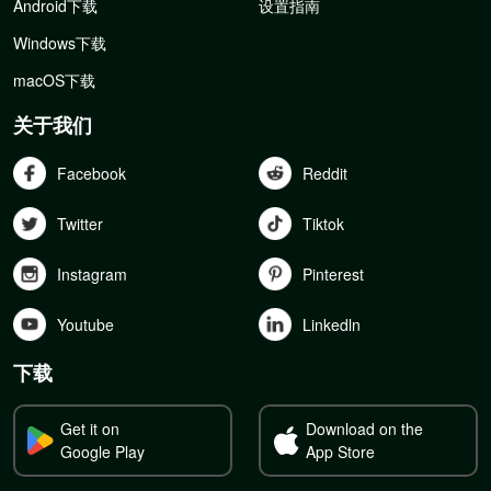
Android下载
设置指南
Windows下载
macOS下载
关于我们
Facebook
Reddit
Twitter
Tiktok
Instagram
Pinterest
Youtube
Linkedln
下载
Get it on
Download on the
Google Play
App Store